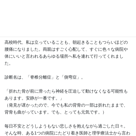
* 和木町と協働した介護予防事業に携わり、健康寿命の県内順位
が19位から6位へ向上する取り組みに貢献
* 6年間、保育園で足育研究の監修を担当
* 整形外科で理学療法士への技術指導を担当
* プロアスリートへの骨格調整・コンディショニングを実施
高校時代、私は立っていることも、朝起きることもつらいほどの
腰痛になりました。両親はすごく心配して、すぐに色々な病院や
体にいいと言われるあらゆる場所へ私を連れて行ってくれまし
た。
診断名は、「脊椎分離症」と「側弯症」。
「折れた骨が前に滑ったら神経を圧迫して動けなくなる可能性も
あります。安静が一番です。」
（発見が遅かったので、今でも私の背骨の一部は折れたままで、
背骨も曲がっています。でも、とっても元気です。）
毎日不安とどうしようもない悲しさを抱えながら過ごした日々。
そんな時、ある1つの病院にたどり着き医師と理学療法士から言わ