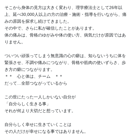
そこから身体の見方は大きく変わり、理学療法士として26年以
上、延べ30,000人以上の方の治療・施術・指導を行いながら、痛
みの原因を探求し続けてきました。
その中で、さらに私が確信したことがあります。
体の痛みは、骨格のゆがみや体の使い方、病気だけが原因ではあ
りません。
ついつい頑張ってしまう無意識の心の癖は、知らないうちに体を
緊張させ、不調や痛みにつながり、骨格や筋肉の使いずらさ、歩
き方の癖につながります。
＊＊ 心と体は、チーム ＊＊
だって…全部つながっているから
この世にたった一人しかいない自分が
「自分らしく生きる事」
それが何より大切だと想っています。
自分らしく幸せに生きていくことは
その人だけが幸せになる事ではありません。