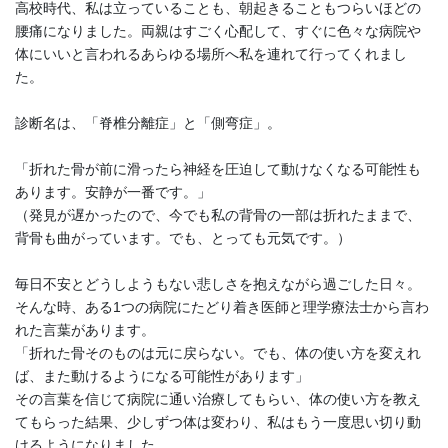
高校時代、私は立っていることも、朝起きることもつらいほどの
腰痛になりました。両親はすごく心配して、すぐに色々な病院や
体にいいと言われるあらゆる場所へ私を連れて行ってくれまし
た。
診断名は、「脊椎分離症」と「側弯症」。
「折れた骨が前に滑ったら神経を圧迫して動けなくなる可能性も
あります。安静が一番です。」
（発見が遅かったので、今でも私の背骨の一部は折れたままで、
背骨も曲がっています。でも、とっても元気です。）
毎日不安とどうしようもない悲しさを抱えながら過ごした日々。
そんな時、ある1つの病院にたどり着き医師と理学療法士から言わ
れた言葉があります。
「折れた骨そのものは元に戻らない。でも、体の使い方を変えれ
ば、また動けるようになる可能性があります」
その言葉を信じて病院に通い治療してもらい、体の使い方を教え
てもらった結果、少しずつ体は変わり、私はもう一度思い切り動
けるようになりました。