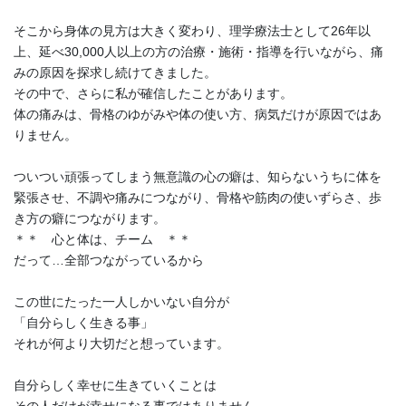
そこから身体の見方は大きく変わり、理学療法士として26年以
上、延べ30,000人以上の方の治療・施術・指導を行いながら、痛
みの原因を探求し続けてきました。
その中で、さらに私が確信したことがあります。
体の痛みは、骨格のゆがみや体の使い方、病気だけが原因ではあ
りません。
ついつい頑張ってしまう無意識の心の癖は、知らないうちに体を
緊張させ、不調や痛みにつながり、骨格や筋肉の使いずらさ、歩
き方の癖につながります。
＊＊ 心と体は、チーム ＊＊
だって…全部つながっているから
この世にたった一人しかいない自分が
「自分らしく生きる事」
それが何より大切だと想っています。
自分らしく幸せに生きていくことは
その人だけが幸せになる事ではありません。