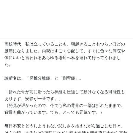
* 和木町と協働した介護予防事業に携わり、健康寿命の県内順位
が19位から6位へ向上する取り組みに貢献
* 6年間、保育園で足育研究の監修を担当
* 整形外科で理学療法士への技術指導を担当
* プロアスリートへの骨格調整・コンディショニングを実施
高校時代、私は立っていることも、朝起きることもつらいほどの
腰痛になりました。両親はすごく心配して、すぐに色々な病院や
体にいいと言われるあらゆる場所へ私を連れて行ってくれまし
た。
診断名は、「脊椎分離症」と「側弯症」。
「折れた骨が前に滑ったら神経を圧迫して動けなくなる可能性も
あります。安静が一番です。」
（発見が遅かったので、今でも私の背骨の一部は折れたままで、
背骨も曲がっています。でも、とっても元気です。）
毎日不安とどうしようもない悲しさを抱えながら過ごした日々。
そんな時、ある1つの病院にたどり着き医師と理学療法士から言わ