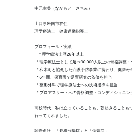
中元幸美（なかもと さちみ）
山口県岩国市在住
理学療法士 健康運動指導士
プロフィール・実績
* 理学療法士歴26年以上
* 理学療法士として延べ30,000人以上の骨格調整
* 和木町と協働した介護予防事業に携わり、健康寿
* 6年間、保育園で足育研究の監修を担当
* 整形外科で理学療法士への技術指導を担当
* プロアスリートへの骨格調整・コンディショ
高校時代、私は立っていることも、朝起きることも
行ってくれました。
診断名は、「脊椎分離症」と「側弯症」。