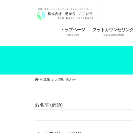
コ
ナ
ン
ビ
テ
ゲ
ン
ー
トップページ
フットカウンセリン
ツ
シ
top page
foot counseling
へ
ョ
ス
ン
キ
に
ッ
移
プ
動
HOME
お問い合わせ
お名前 (必須)