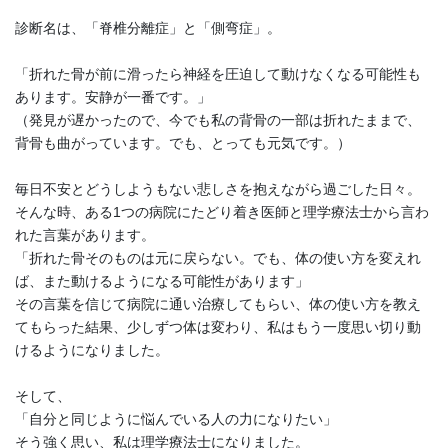
診断名は、「脊椎分離症」と「側弯症」。
「折れた骨が前に滑ったら神経を圧迫して動けなくなる可能性も
あります。安静が一番です。」
（発見が遅かったので、今でも私の背骨の一部は折れたままで、
背骨も曲がっています。でも、とっても元気です。）
毎日不安とどうしようもない悲しさを抱えながら過ごした日々。
そんな時、ある1つの病院にたどり着き医師と理学療法士から言わ
れた言葉があります。
「折れた骨そのものは元に戻らない。でも、体の使い方を変えれ
ば、また動けるようになる可能性があります」
その言葉を信じて病院に通い治療してもらい、体の使い方を教え
てもらった結果、少しずつ体は変わり、私はもう一度思い切り動
けるようになりました。
そして、
「自分と同じように悩んでいる人の力になりたい」
そう強く思い、私は理学療法士になりました。