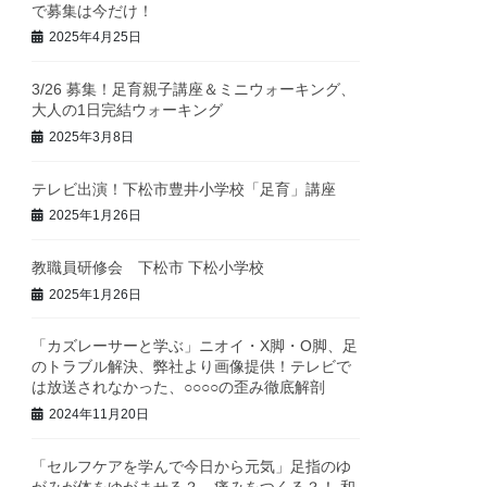
で募集は今だけ！
2025年4月25日
3/26 募集！足育親子講座＆ミニウォーキング、
大人の1日完結ウォーキング
2025年3月8日
テレビ出演！下松市豊井小学校「足育」講座
2025年1月26日
教職員研修会 下松市 下松小学校
2025年1月26日
「カズレーサーと学ぶ」ニオイ・X脚・O脚、足
のトラブル解決、弊社より画像提供！テレビで
は放送されなかった、○○○○の歪み徹底解剖
2024年11月20日
「セルフケアを学んで今日から元気」足指のゆ
がみが体をゆがませる？ 痛みをつくる？！ 和