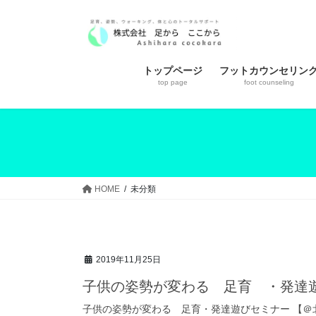
コ
ナ
ン
ビ
テ
ゲ
ン
ー
トップページ
フットカウンセリン
ツ
シ
top page
foot counseling
へ
ョ
ス
ン
キ
に
ッ
移
プ
動
HOME
未分類
2019年11月25日
子供の姿勢が変わる 足育 ・発達
子供の姿勢が変わる 足育・発達遊びセミナー 【＠