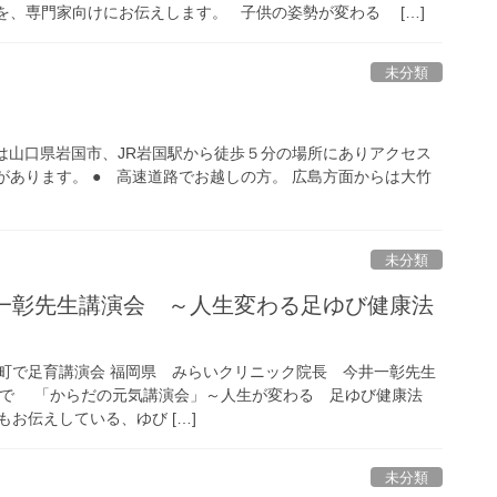
を、専門家向けにお伝えします。 子供の姿勢が変わる […]
未分類
店舗は山口県岩国市、JR岩国駅から徒歩５分の場所にありアクセス
があります。 ● 高速道路でお越しの方。 広島方面からは大竹
未分類
井一彰先生講演会 ～人生変わる足ゆび健康法
町で足育講演会 福岡県 みらいクリニック院長 今井一彰先生
館で 「からだの元気講演会」～人生が変わる 足ゆび健康法
つもお伝えしている、ゆび […]
未分類