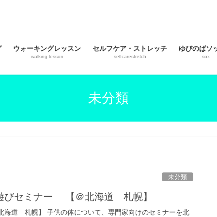
グ
ウォーキングレッスン
セルフケア・ストレッチ
ゆびのばソ
walking lesson
selfcarestretch
sox
未分類
未分類
遊びセミナー 【＠北海道 札幌】
北海道 札幌】 子供の体について、専門家向けのセミナーを北