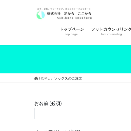
コ
ナ
ン
ビ
テ
ゲ
ン
ー
トップページ
フットカウンセリン
ツ
シ
top page
foot counseling
へ
ョ
ス
ン
キ
に
ッ
移
プ
動
HOME
ソックスのご注文
お名前 (必須)