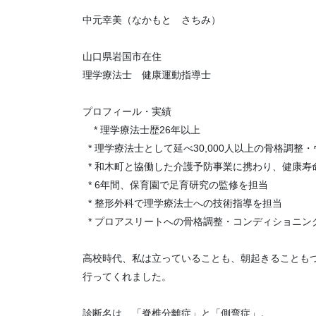
中元幸美（なかもと さちみ）
山口県岩国市在住
理学療法士 健康運動指導士
プロフィール・実績
* 理学療法士歴26年以上
* 理学療法士として延べ30,000人以上の骨格調整
* 和木町と協働した介護予防事業に携わり、健康寿
* 6年間、保育園で足育研究の監修を担当
* 整形外科で理学療法士への技術指導を担当
* プロアスリートへの骨格調整・コンディショ
高校時代、私は立っていることも、朝起きることも
行ってくれました。
診断名は、「脊椎分離症」と「側弯症」。